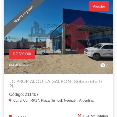
Alquiler
Nuevo Ingreso
$ 7.500.000
7
624 M² Totales
LC PROP ALQUILA GALPON- Sobre ruta 17
Pl...
Código: 211407
Cutral Co , RP17, Plaza Huincul, Neuquén, Argentina
624 M² Totales