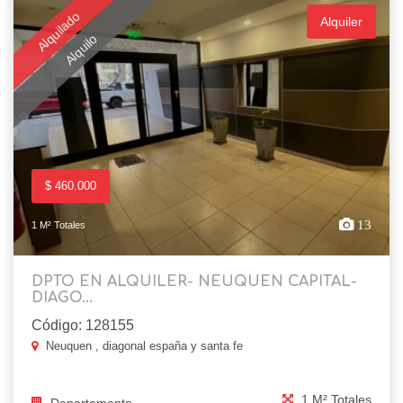
Alquilado
Alquiler
Alquilo
$ 460.000
13
1 M² Totales
DPTO EN ALQUILER- NEUQUEN CAPITAL-
DIAGO...
Código: 128155
Neuquen , diagonal españa y santa fe
1 M² Totales