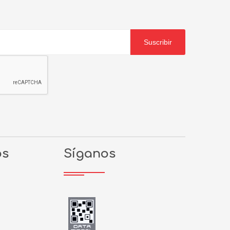
Suscribir
os
Síganos