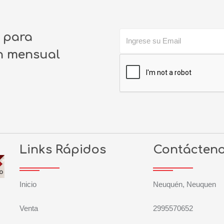
o para
ín mensual
Links Rápidos
Contácten
Inicio
Neuquén, Neuquen
Venta
2995570652