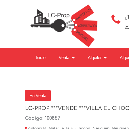
¿
2
Inicio
Venta
Alquiler
Alqu
En Venta
LC-PROP ***VENDE ***VILLA EL CHO
Código: 100857
Antonio R. Natali, Villa El Chocón, Neuquen, Neuquen,